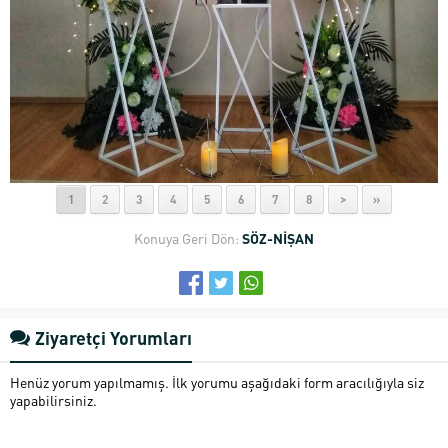
1
2
3
4
5
6
7
8
>
»
Konuya Geri Dön:
SÖZ-NİŞAN
Ziyaretçi Yorumları
Henüz yorum yapılmamış. İlk yorumu aşağıdaki form aracılığıyla siz
yapabilirsiniz.