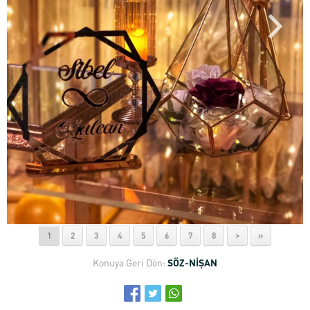
1
2
3
4
5
6
7
8
>
»
Konuya Geri Dön:
SÖZ-NİŞAN