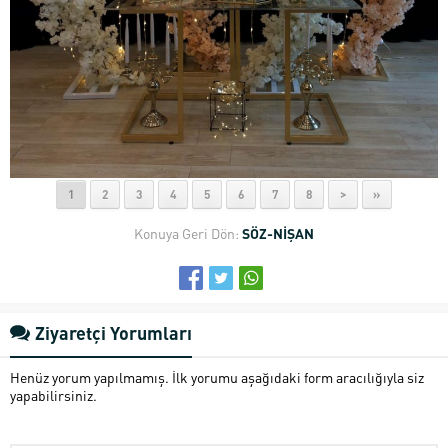
1
2
3
4
5
6
7
8
>
»
Konuya Geri Dön:
SÖZ-NİŞAN
Ziyaretçi Yorumları
Henüz yorum yapılmamış. İlk yorumu aşağıdaki form aracılığıyla siz
yapabilirsiniz.