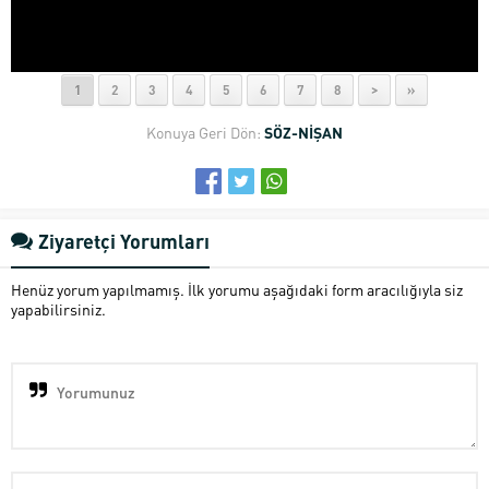
1
2
3
4
5
6
7
8
>
»
Konuya Geri Dön:
SÖZ-NİŞAN
Ziyaretçi Yorumları
Henüz yorum yapılmamış. İlk yorumu aşağıdaki form aracılığıyla siz
yapabilirsiniz.