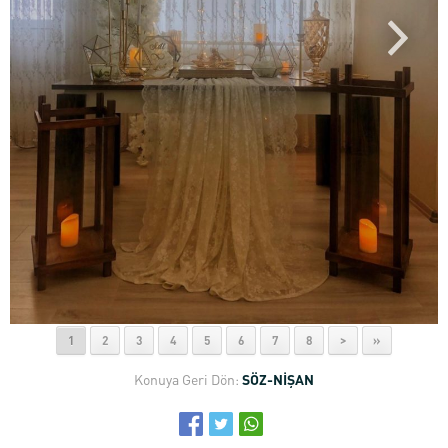
1
2
3
4
5
6
7
8
>
»
Konuya Geri Dön:
SÖZ-NİŞAN