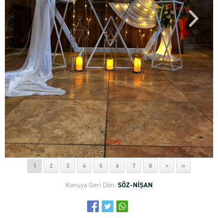
1
2
3
4
5
6
7
8
>
»
Konuya Geri Dön:
SÖZ-NİŞAN