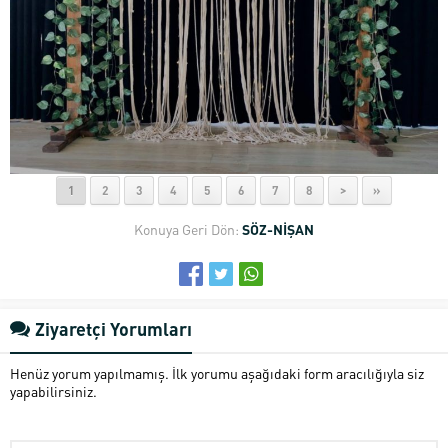
1
2
3
4
5
6
7
8
>
»
Konuya Geri Dön:
SÖZ-NİŞAN
Ziyaretçi Yorumları
Henüz yorum yapılmamış. İlk yorumu aşağıdaki form aracılığıyla siz
yapabilirsiniz.