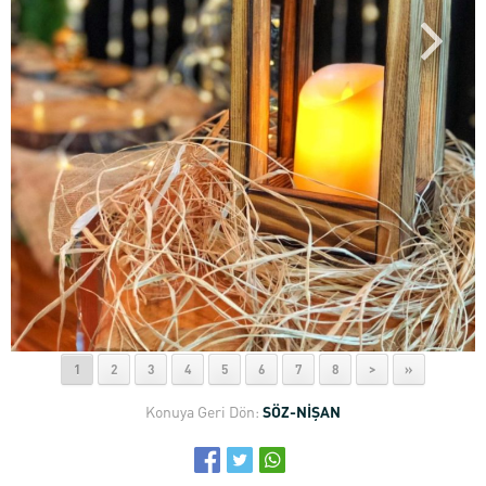
1
2
3
4
5
6
7
8
>
»
Konuya Geri Dön:
SÖZ-NİŞAN