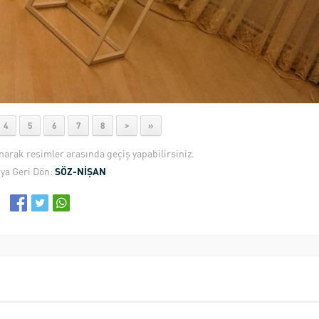
4
5
6
7
8
>
»
anarak resimler arasında geçiş yapabilirsiniz.
ya Geri Dön:
SÖZ-NİŞAN