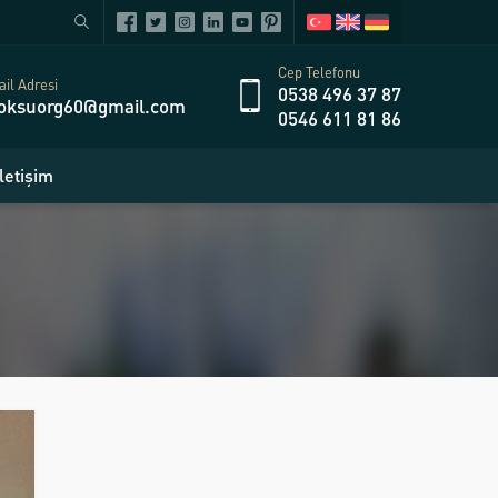
Cep Telefonu
il Adresi
0538 496 37 87
oksuorg60@gmail.com
0546 611 81 86
İletişim