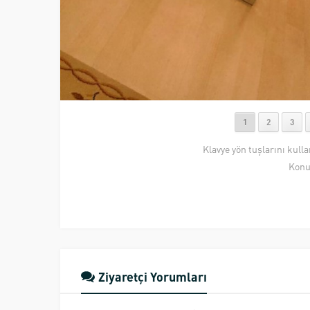
1
2
3
Klavye yön tuşlarını kull
Konu
Ziyaretçi Yorumları