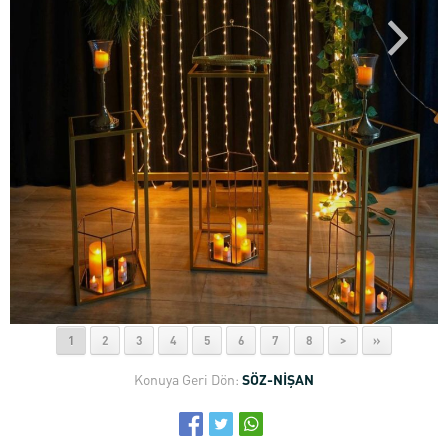
1
2
3
4
5
6
7
8
>
»
Konuya Geri Dön:
SÖZ-NİŞAN