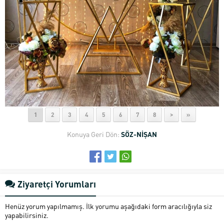
1
2
3
4
5
6
7
8
>
»
Konuya Geri Dön:
SÖZ-NİŞAN
Ziyaretçi Yorumları
Henüz yorum yapılmamış. İlk yorumu aşağıdaki form aracılığıyla siz
yapabilirsiniz.