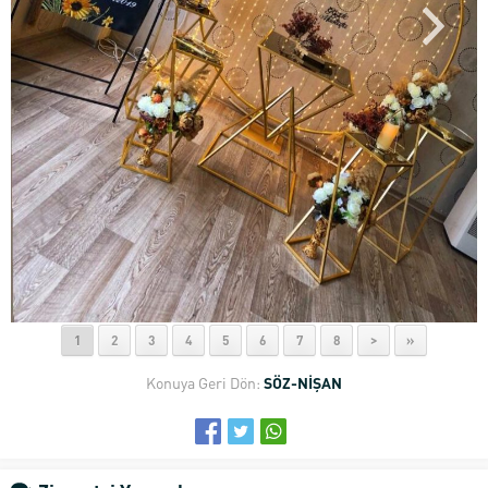
1
2
3
4
5
6
7
8
>
»
Konuya Geri Dön:
SÖZ-NİŞAN