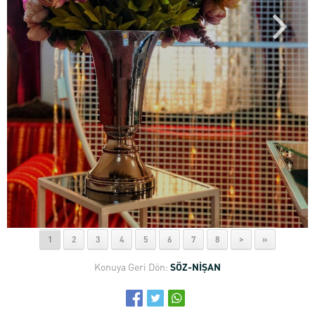
1
2
3
4
5
6
7
8
>
»
Konuya Geri Dön:
SÖZ-NİŞAN