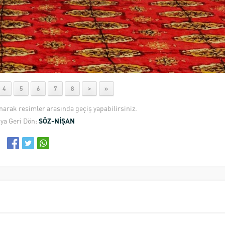
4
5
6
7
8
>
»
anarak resimler arasında geçiş yapabilirsiniz.
ya Geri Dön:
SÖZ-NİŞAN