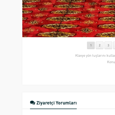
1
2
3
Klavye yön tuşlarını kull
Konu
Ziyaretçi Yorumları