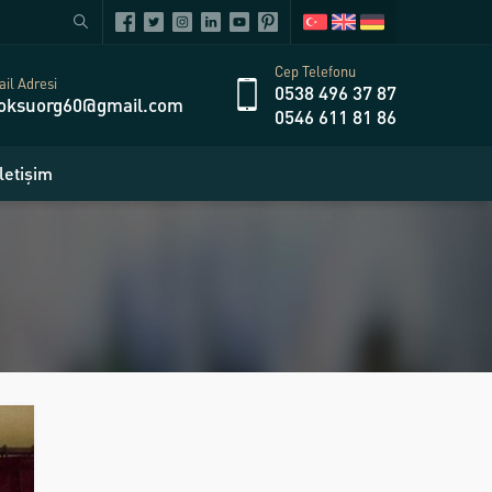
Cep Telefonu
il Adresi
0538 496 37 87
oksuorg60@gmail.com
0546 611 81 86
İletişim