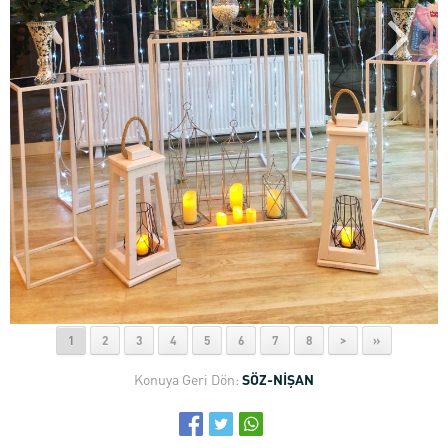
1
2
3
4
5
6
7
8
>
»
Konuya Geri Dön:
SÖZ-NİŞAN