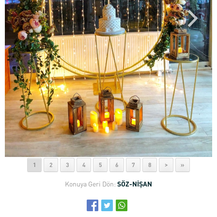
1
2
3
4
5
6
7
8
>
»
Konuya Geri Dön:
SÖZ-NİŞAN