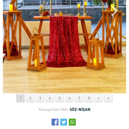
1
2
3
4
5
6
7
8
>
»
Konuya Geri Dön:
SÖZ-NİŞAN