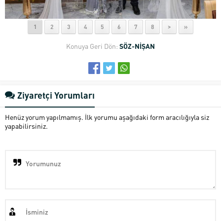
1
2
3
4
5
6
7
8
>
»
Konuya Geri Dön:
SÖZ-NİŞAN
Ziyaretçi Yorumları
Henüz yorum yapılmamış. İlk yorumu aşağıdaki form aracılığıyla siz
yapabilirsiniz.