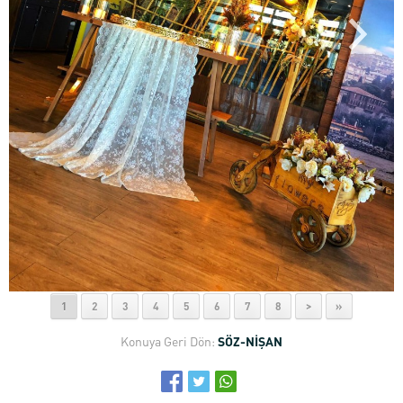
1
2
3
4
5
6
7
8
>
»
Konuya Geri Dön:
SÖZ-NİŞAN