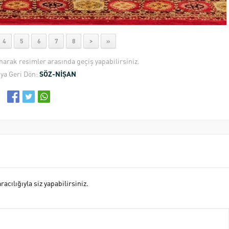
4
5
6
7
8
>
»
anarak resimler arasında geçiş yapabilirsiniz.
ya Geri Dön:
SÖZ-NİŞAN
cılığıyla siz yapabilirsiniz.