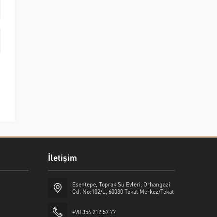
İletişim
Esentepe, Toprak Su Evleri, Orhangazi
Cd. No:102/L, 60030 Tokat Merkez/Tokat
+90 356 212 57 77