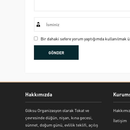
Bir dahaki sefere yorum yaptığımda kullanılmak üz
Hakkımızda
Kurums
Göksu Organizasyon olarak Tokat ve
Hakkımı
Bekir Kiper
çevresinde düğün, nişan, kına gecesi,
İletişim
sünnet, doğum günü, evlilik teklifi, açılış