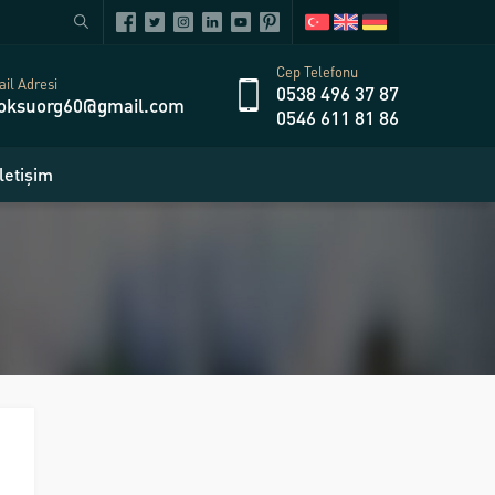
Cep Telefonu
il Adresi
0538 496 37 87
oksuorg60@gmail.com
0546 611 81 86
İletişim