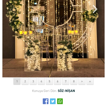
1
2
3
4
5
6
7
8
>
»
Konuya Geri Dön:
SÖZ-NİŞAN