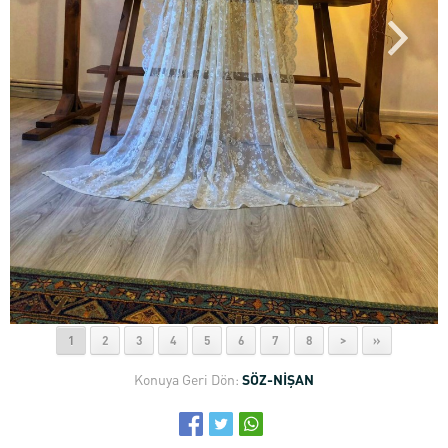
1
2
3
4
5
6
7
8
>
»
Konuya Geri Dön:
SÖZ-NİŞAN