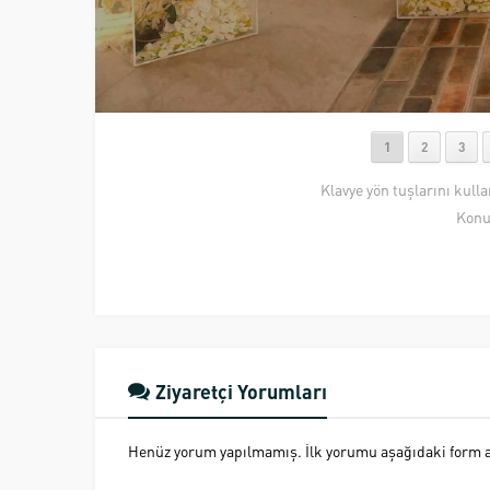
1
2
3
Klavye yön tuşlarını kull
Konu
Ziyaretçi Yorumları
Henüz yorum yapılmamış. İlk yorumu aşağıdaki form ara