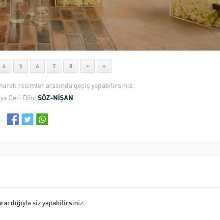
4
5
6
7
8
>
»
anarak resimler arasında geçiş yapabilirsiniz.
ya Geri Dön:
SÖZ-NİŞAN
cılığıyla siz yapabilirsiniz.