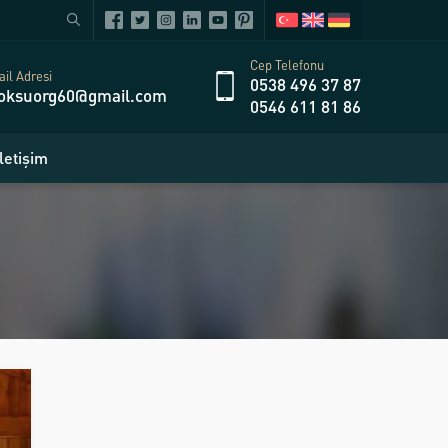
Cep Telefonu
il Adresi
0538 496 37 87
oksuorg60@gmail.com
0546 611 81 86
İletişim