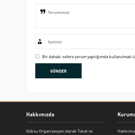
Bir dahaki sefere yorum yaptığımda kullanılmak üz
Hakkımızda
Kurums
Göksu Organizasyon olarak Tokat ve
Hakkımı
Bekir Kiper