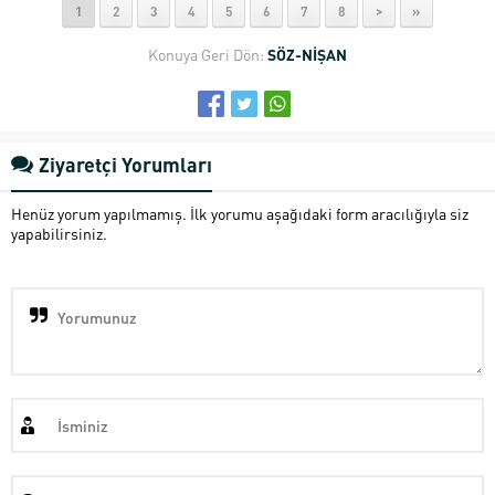
1
2
3
4
5
6
7
8
>
»
Konuya Geri Dön:
SÖZ-NİŞAN
Ziyaretçi Yorumları
Henüz yorum yapılmamış. İlk yorumu aşağıdaki form aracılığıyla siz
yapabilirsiniz.