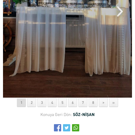
1
2
3
4
5
6
7
8
>
»
Konuya Geri Dön:
SÖZ-NİŞAN