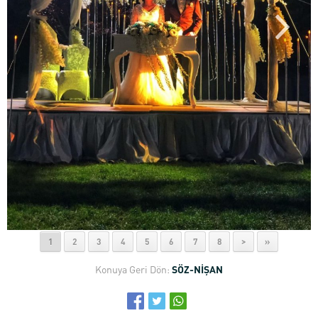
1
2
3
4
5
6
7
8
>
»
Konuya Geri Dön:
SÖZ-NİŞAN