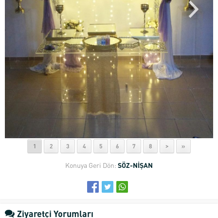
1
2
3
4
5
6
7
8
>
»
Konuya Geri Dön:
SÖZ-NİŞAN
Ziyaretçi Yorumları