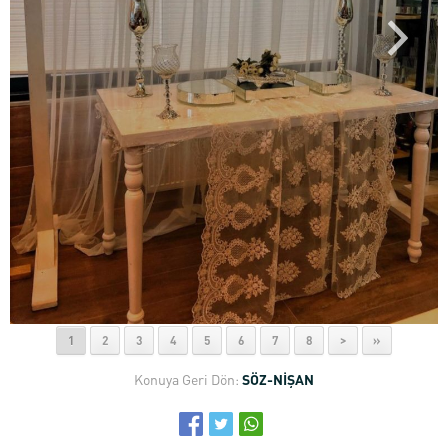
1
2
3
4
5
6
7
8
>
»
Konuya Geri Dön:
SÖZ-NİŞAN