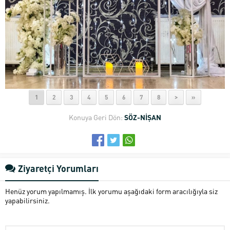
1
2
3
4
5
6
7
8
>
»
Konuya Geri Dön:
SÖZ-NİŞAN
Ziyaretçi Yorumları
Henüz yorum yapılmamış. İlk yorumu aşağıdaki form aracılığıyla siz
yapabilirsiniz.