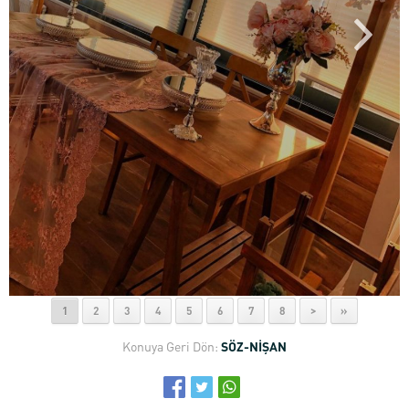
1
2
3
4
5
6
7
8
>
»
Konuya Geri Dön:
SÖZ-NİŞAN