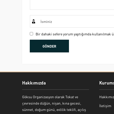
Bir dahaki sefere yorum yaptığımda kullanılmak üz
Hakkımızda
Kurums
Göksu Organizasyon olarak Tokat ve
Hakkımı
Bekir Kiper
çevresinde düğün, nişan, kına gecesi,
İletişim
sünnet, doğum günü, evlilik teklifi, açılış