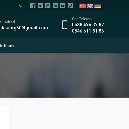
Cep Telefonu
il Adresi
0538 496 37 87
oksuorg60@gmail.com
0546 611 81 86
İletişim