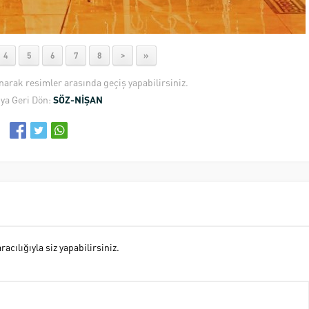
4
5
6
7
8
>
»
anarak resimler arasında geçiş yapabilirsiniz.
ya Geri Dön:
SÖZ-NİŞAN
cılığıyla siz yapabilirsiniz.