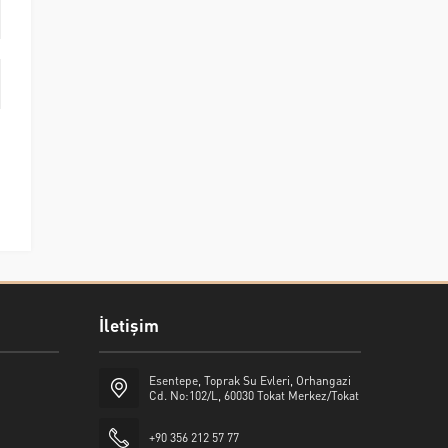
İletişim
Esentepe, Toprak Su Evleri, Orhangazi
Cd. No:102/L, 60030 Tokat Merkez/Tokat
+90 356 212 57 77