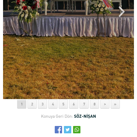
1
2
3
4
5
6
7
8
>
»
Konuya Geri Dön:
SÖZ-NİŞAN