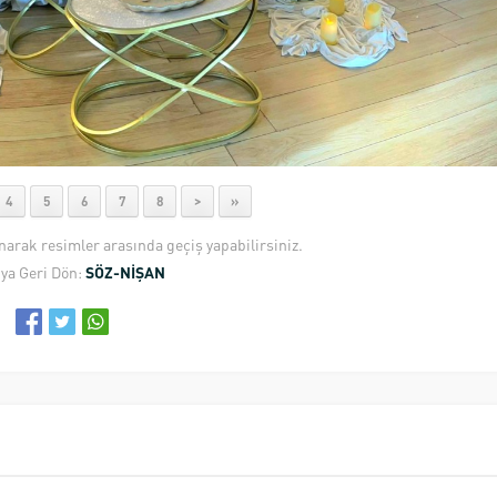
4
5
6
7
8
>
»
anarak resimler arasında geçiş yapabilirsiniz.
ya Geri Dön:
SÖZ-NİŞAN