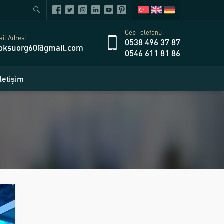
Cep Telefonu
il Adresi
0538 496 37 87
oksuorg60@gmail.com
0546 611 81 86
İletişim