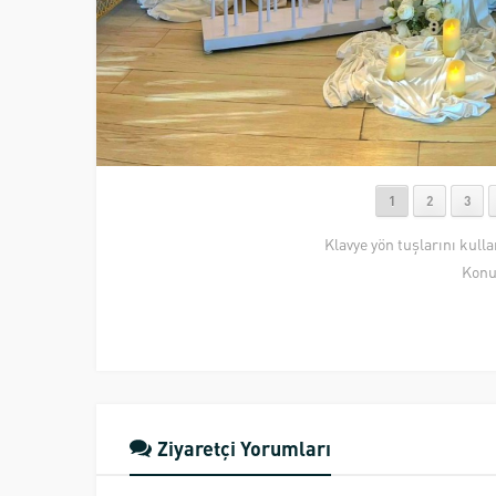
1
2
3
Klavye yön tuşlarını kull
Konu
Ziyaretçi Yorumları