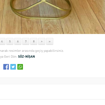
4
5
6
7
8
>
»
anarak resimler arasında geçiş yapabilirsiniz.
ya Geri Dön:
SÖZ-NİŞAN