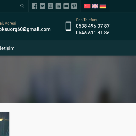
Cep Telefonu
il Adresi
0538 496 37 87
oksuorg60@gmail.com
0546 611 81 86
İletişim