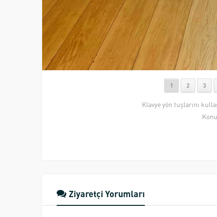
1
2
3
Klavye yön tuşlarını kull
Konu
Ziyaretçi Yorumları