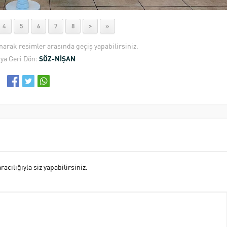
4
5
6
7
8
>
»
anarak resimler arasında geçiş yapabilirsiniz.
ya Geri Dön:
SÖZ-NİŞAN
cılığıyla siz yapabilirsiniz.