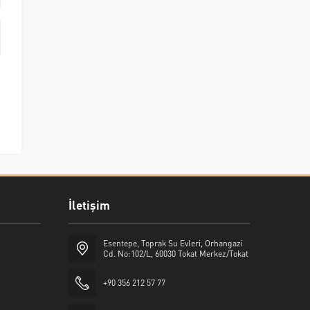
İletişim
Esentepe, Toprak Su Evleri, Orhangazi
Cd. No:102/L, 60030 Tokat Merkez/Tokat
+90 356 212 57 77