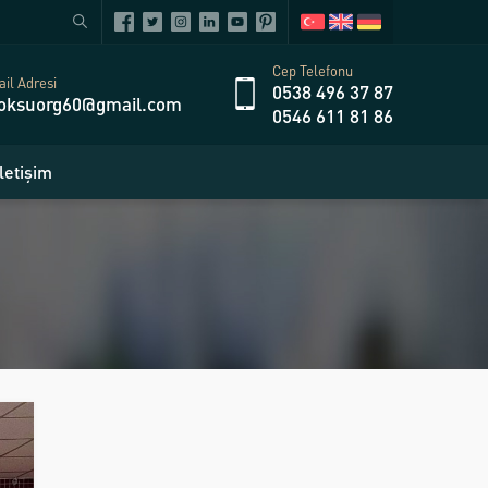
Cep Telefonu
il Adresi
0538 496 37 87
oksuorg60@gmail.com
0546 611 81 86
İletişim