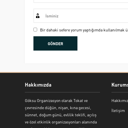
Bir dahaki sefere yorum yaptığımda kullanılmak üz
Hakkımızda
Kurums
Göksu Organizasyon olarak Tokat ve
Hakkımı
Bekir Kiper
çevresinde düğün, nişan, kına gecesi,
İletişim
sünnet, doğum günü, evlilik teklifi, açılış
ve özel etkinlik organizasyonları alanında