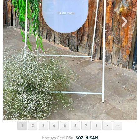
1
2
3
4
5
6
7
8
>
»
Konuya Geri Dön:
SÖZ-NİŞAN