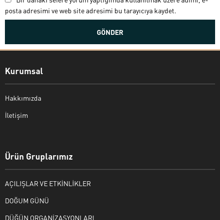
posta adresimi ve web site adresimi bu tarayıcıya kaydet.
Kurumsal
Hakkımızda
İletişim
Bekir Kiper
Ürün Gruplarımız
AÇILIŞLAR VE ETKİNLİKLER
Cevap Yaz
DOĞUM GÜNÜ
DÜĞÜN ORGANİZASYONLARI