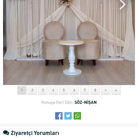
1
2
3
4
5
6
7
8
>
»
Konuya Geri Dön:
SÖZ-NİŞAN
Ziyaretçi Yorumları