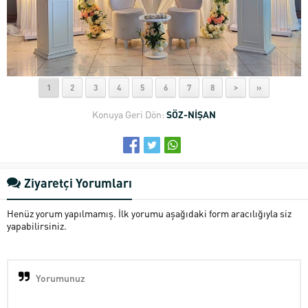
1
2
3
4
5
6
7
8
>
»
Konuya Geri Dön:
SÖZ-NİŞAN
Ziyaretçi Yorumları
Henüz yorum yapılmamış. İlk yorumu aşağıdaki form aracılığıyla siz
yapabilirsiniz.