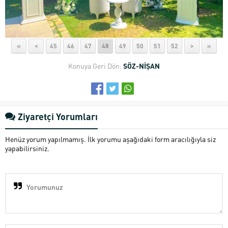
«
<
45
46
47
48
49
50
51
52
>
»
Konuya Geri Dön:
SÖZ-NİŞAN
Ziyaretçi Yorumları
Henüz yorum yapılmamış. İlk yorumu aşağıdaki form aracılığıyla siz
yapabilirsiniz.