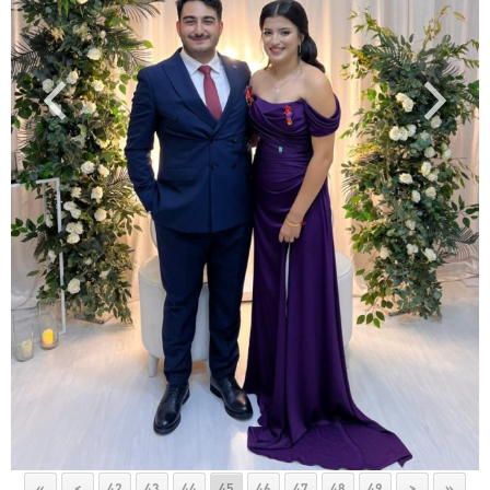
«
<
42
43
44
45
46
47
48
49
>
»