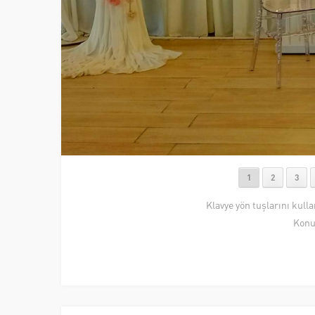
1
2
3
Klavye yön tuşlarını kull
Konu