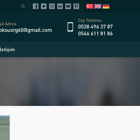
Cep Telefonu
il Adresi
0538 496 37 87
oksuorg60@gmail.com
0546 611 81 86
İletişim