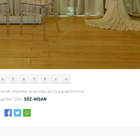
4
5
6
7
8
>
»
anarak resimler arasında geçiş yapabilirsiniz.
ya Geri Dön:
SÖZ-NİŞAN