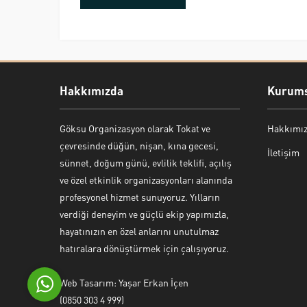
Hakkımızda
Kurums
Göksu Organizasyon olarak Tokat ve
Hakkımı
Bekir Kiper
çevresinde düğün, nişan, kına gecesi,
İletişim
sünnet, doğum günü, evlilik teklifi, açılış
ve özel etkinlik organizasyonları alanında
profesyonel hizmet sunuyoruz. Yılların
verdiği deneyim ve güçlü ekip yapımızla,
Cevap Yaz
hayatınızın en özel anlarını unutulmaz
hatıralara dönüştürmek için çalışıyoruz.
Web Tasarım: Yaşar Erkan İçen
(0850 303 4 999)