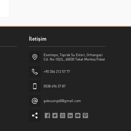
İletişim
Esentepe, Toprak Su Evleri, Orhangazi
Cd. No:102/L, 60030 Tokat Merkez/Tokat
+90 356 212 57 77
0538 496 37 87
goksuorg60@gmail.com