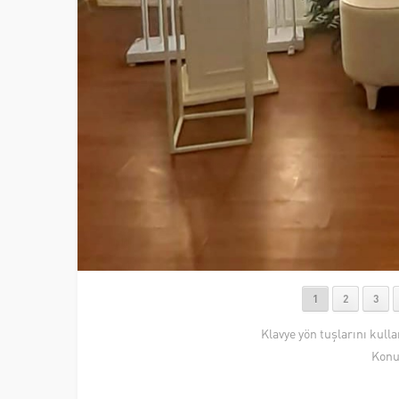
1
2
3
Klavye yön tuşlarını kull
Konu