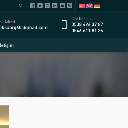
Cep Telefonu
il Adresi
0538 496 37 87
oksuorg60@gmail.com
0546 611 81 86
İletişim