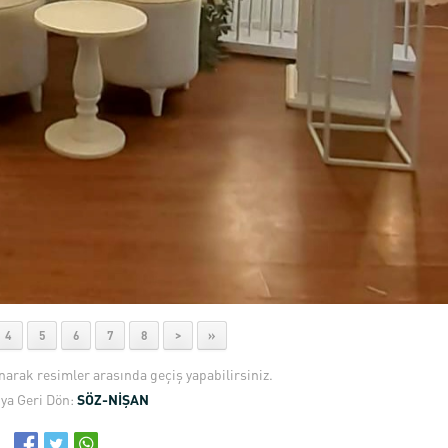
4
5
6
7
8
>
»
anarak resimler arasında geçiş yapabilirsiniz.
ya Geri Dön:
SÖZ-NİŞAN