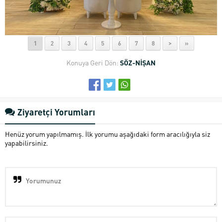
1
2
3
4
5
6
7
8
>
»
Konuya Geri Dön:
SÖZ-NİŞAN
Ziyaretçi Yorumları
Henüz yorum yapılmamış. İlk yorumu aşağıdaki form aracılığıyla siz
yapabilirsiniz.