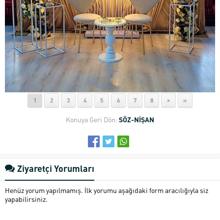
1
2
3
4
5
6
7
8
>
»
Konuya Geri Dön:
SÖZ-NİŞAN
Ziyaretçi Yorumları
Henüz yorum yapılmamış. İlk yorumu aşağıdaki form aracılığıyla siz
yapabilirsiniz.