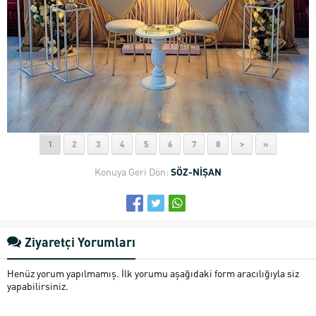
1
2
3
4
5
6
7
8
>
»
Konuya Geri Dön:
SÖZ-NİŞAN
Ziyaretçi Yorumları
Henüz yorum yapılmamış. İlk yorumu aşağıdaki form aracılığıyla siz
yapabilirsiniz.