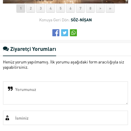
1
2
3
4
5
6
7
8
>
»
Konuya Geri Dön:
SÖZ-NİŞAN
Ziyaretçi Yorumları
Henüz yorum yapılmamış. İlk yorumu aşağıdaki form aracılığıyla siz
yapabilirsiniz.