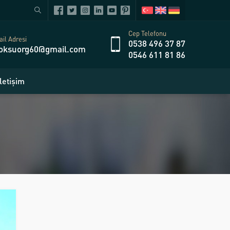
Cep Telefonu
il Adresi
0538 496 37 87
oksuorg60@gmail.com
0546 611 81 86
İletişim