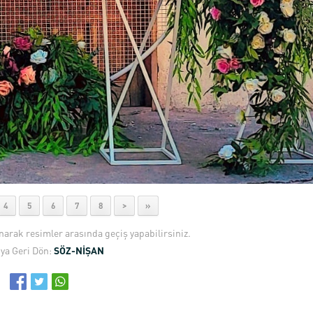
4
5
6
7
8
>
»
anarak resimler arasında geçiş yapabilirsiniz.
ya Geri Dön:
SÖZ-NİŞAN