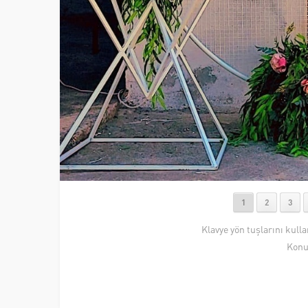
1
2
3
Klavye yön tuşlarını kull
Konu