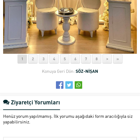
1
2
3
4
5
6
7
8
>
»
Konuya Geri Dön:
SÖZ-NİŞAN
Ziyaretçi Yorumları
Henüz yorum yapılmamış. İlk yorumu aşağıdaki form aracılığıyla siz
yapabilirsiniz.