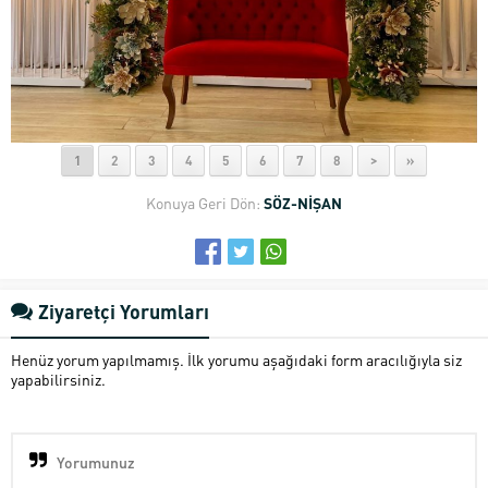
1
2
3
4
5
6
7
8
>
»
Konuya Geri Dön:
SÖZ-NİŞAN
Ziyaretçi Yorumları
Henüz yorum yapılmamış. İlk yorumu aşağıdaki form aracılığıyla siz
yapabilirsiniz.