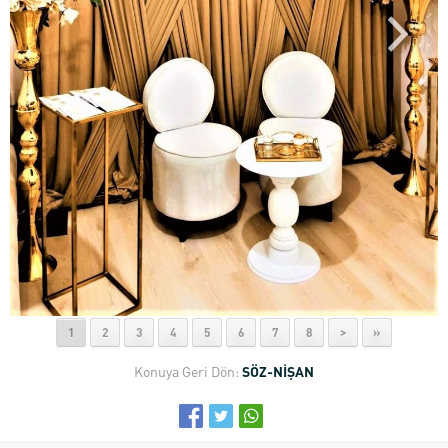
1
2
3
4
5
6
7
8
>
»
Konuya Geri Dön:
SÖZ-NİŞAN